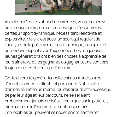
Au sein du Cercle National des Armées, vous croiserez
des tireuses et tireurs de tous les âges. L’ escrime est
certes un sport dynamique, nécessitant réactivité et
explosivité. Mais, c’est aussi un sport qui requiert de
l’analyse, de la précision et de la technique, des qualités
qui se développent avec l’expérience. Les fougueuses
jeunes générations ont bien des choses à apprendre de
leurs aîné(e)s, et les gagnants ou gagnantes ne sont pas
toujours celles et ceux que l’on croie…
Cette diversité générationnelle est aussi une source
d’enrichissement collectif et personnel. Notre salle
d’armes réunit en un même lieu des tireurs et tireuses qui,
de par leur âge et leur parcours, ne se seraient
probablement jamais croisés ailleurs que sur la piste, et,
bien au-delà de l’escrime, ce sont des amitiés
improbables qui peuvent se nouer en croisant le fer.