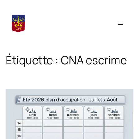
Aller
au
contenu
Étiquette :
CNA escrime