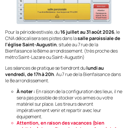
Pour la période estivale, du
16 juillet au 31 août 2026
, le
CNA délocalisera ses pistes dans la
salle paroissiale de
l’église Saint-Augustin
, située au 7 rue de la
Bienfaisance le 8ème arrondissement. (très proche des
métro Saint-Lazare ou Saint-Augustin)
Les séances de pratique se tiendront du
lundi au
vendredi, de 17h à 20h
. Au 7 rue de la Bienfaisance dans
le 8e arrondissement.
À noter :
En raison de la configuration des lieux, il ne
sera pas possible de stocker vos armes ou votre
matériel sur place. Les tireurs devront
impérativement venir et repartir avec leur
équipement.
Attention, en raison des vacances (bien