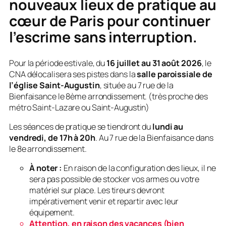
nouveaux lieux de pratique au
cœur de Paris pour continuer
l’escrime sans interruption.
Pour la période estivale, du
16 juillet au 31 août 2026
, le
CNA délocalisera ses pistes dans la
salle paroissiale de
l’église Saint-Augustin
, située au 7 rue de la
Bienfaisance le 8ème arrondissement. (très proche des
métro Saint-Lazare ou Saint-Augustin)
Les séances de pratique se tiendront du
lundi au
vendredi, de 17h à 20h
. Au 7 rue de la Bienfaisance dans
le 8e arrondissement.
À noter :
En raison de la configuration des lieux, il ne
sera pas possible de stocker vos armes ou votre
matériel sur place. Les tireurs devront
impérativement venir et repartir avec leur
équipement.
Attention, en raison des vacances (bien