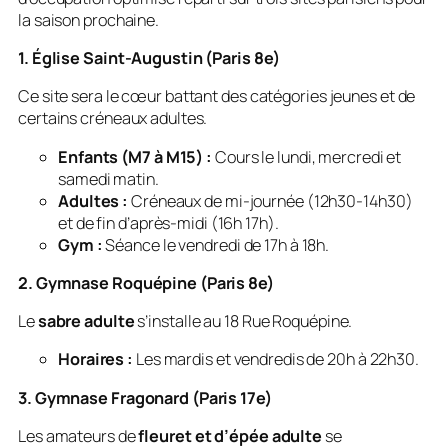
la saison prochaine.
1. Église Saint-Augustin (Paris 8e)
Ce site sera le cœur battant des catégories jeunes et de
certains créneaux adultes.
Enfants (M7 à M15) :
Cours le lundi, mercredi et
samedi matin.
Adultes :
Créneaux de mi-journée (12h30-14h30)
et de fin d’après-midi (16h 17h).
Gym :
Séance le vendredi de 17h à 18h.
2. Gymnase Roquépine (Paris 8e)
Le
sabre adulte
s’installe au 18 Rue Roquépine.
Horaires :
Les mardis et vendredis de 20h à 22h30.
3. Gymnase Fragonard (Paris 17e)
Les amateurs de
fleuret et d’épée adulte
se